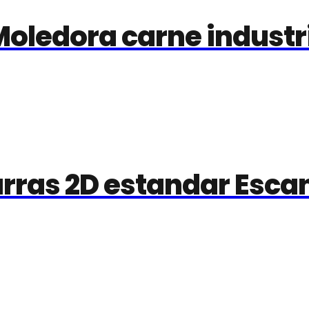
Moledora carne industr
arras 2D estandar Esca