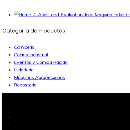
Máquina Industr
Categoría de Productos
Carnicería
Cocina Industrial
Eventos y Comida Rápida
Heladería
Máquinas Agropecuarias
Repostería