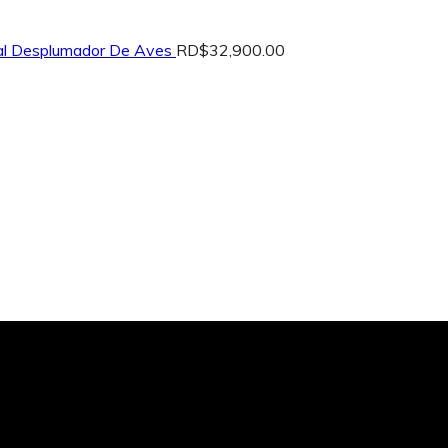
ial Desplumador De Aves
RD$
32,900.00