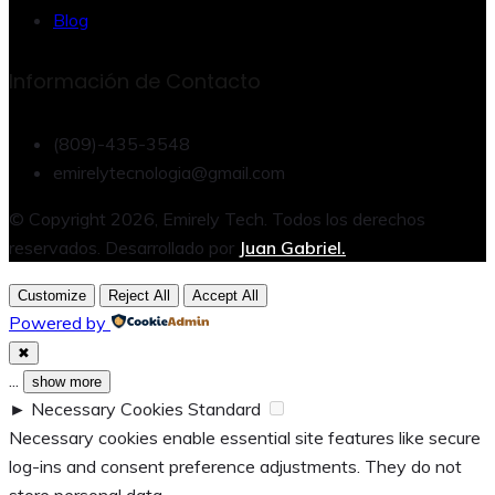
Blog
Información de Contacto
(809)-435-3548
emirelytecnologia@gmail.com
© Copyright 2026, Emirely Tech. Todos los derechos
reservados. Desarrollado por
Juan Gabriel.
Customize
Reject All
Accept All
Powered by
✖
...
show more
►
Necessary Cookies
Standard
Necessary cookies enable essential site features like secure
log-ins and consent preference adjustments. They do not