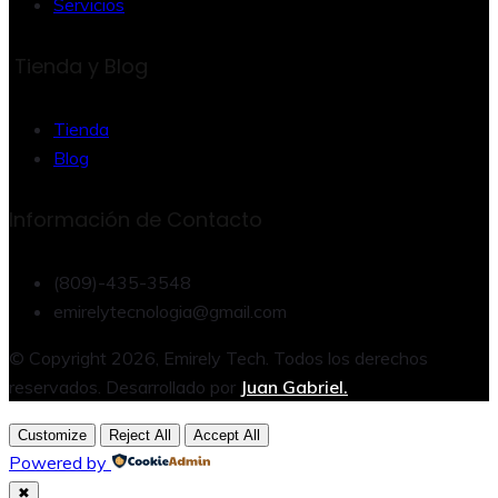
Servicios
Tienda y Blog
Tienda
Blog
Información de Contacto
(809)-435-3548
emirelytecnologia@gmail.com
© Copyright 2026, Emirely Tech. Todos los derechos
reservados. Desarrollado por
Juan Gabriel.
Customize
Reject All
Accept All
Powered by
✖