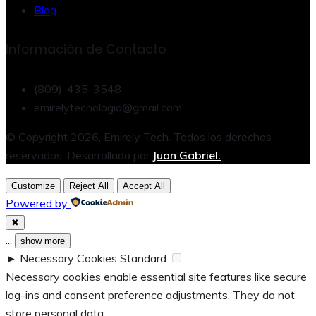
Blog
Información de Contacto
(809)-435-3548
emirelytecnologia@gmail.com
© Copyright 2026, Emirely Tech. Todos los derechos
reservados. Desarrollado por
Juan Gabriel.
Customize
Reject All
Accept All
Powered by
✖
...
show more
►
Necessary Cookies
Standard
Necessary cookies enable essential site features like secure
log-ins and consent preference adjustments. They do not
store personal data.